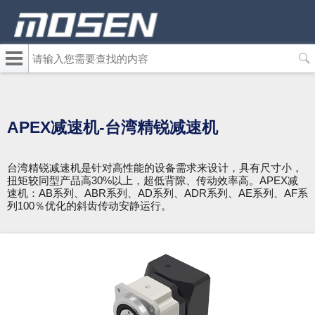
Jump
to
navigation
请
输
入
您
需
要
Back
APEX减速机-台湾精锐减速机
查
to
找
top
的
内
台湾精锐减速机是针对高性能的设备需求来设计，具有尺寸小，
容
扭矩较同型产品高30%以上，超低背隙、传动效率高。APEX减
速机：AB系列、ABR系列、AD系列、ADR系列、AE系列、AF系
列100％优化的斜齿传动安静运行。